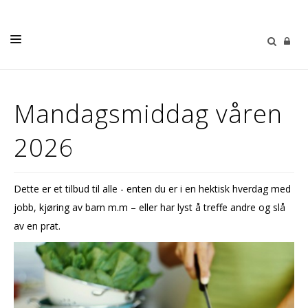
LIVETS GANG
Mandagsmiddag våren
BARN OG UNGE
2026
VOKSNE
KIRKER
Dette er et tilbud til alle - enten du er i en hektisk hverdag med
OM OSS
jobb, kjøring av barn m.m – eller har lyst å treffe andre og slå
KALENDER
av en prat.
GRAVFERD OG GRAVPLASS