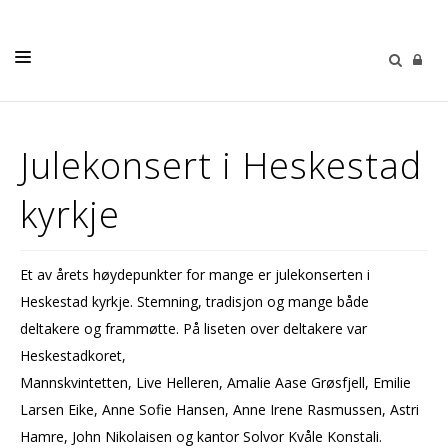
LIVETS GANG
Julekonsert i Heskestad
BARN OG UNGE
kyrkje
VOKSNE
KIRKER
Et av årets høydepunkter for mange er julekonserten i
OM OSS
Heskestad kyrkje. Stemning, tradisjon og mange både
KALENDER
deltakere og frammøtte. På liseten over deltakere var
Heskestadkoret,
GRAVFERD OG GRAVPLASS
Mannskvintetten, Live Helleren, Amalie Aase Grøsfjell, Emilie
Larsen Eike, Anne Sofie Hansen, Anne Irene Rasmussen, Astri
Hamre, John Nikolaisen og kantor Solvor Kvåle Konstali.