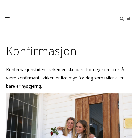
LIVETS GANG
Konfirmasjon
BARN OG UNGE
VOKSNE
Konfirmasjonstiden i kirken er ikke bare for deg som tror. Å
KIRKER
være konfirmant i kirken er like mye for deg som tviler eller
OM OSS
bare er nysgjerrig.
KALENDER
GRAVFERD OG GRAVPLASS