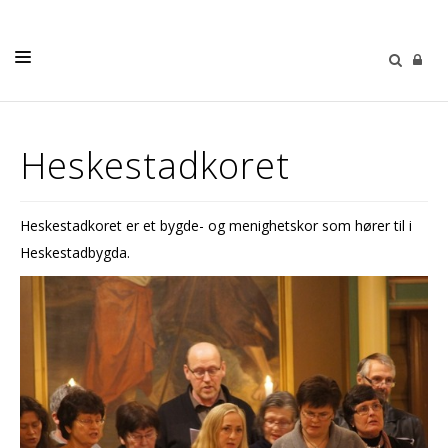
LIVETS GANG
Heskestadkoret
BARN OG UNGE
VOKSNE
Heskestadkoret er et bygde- og menighetskor som hører til i
KIRKER
Heskestadbygda.
OM OSS
KALENDER
GRAVFERD OG GRAVPLASS